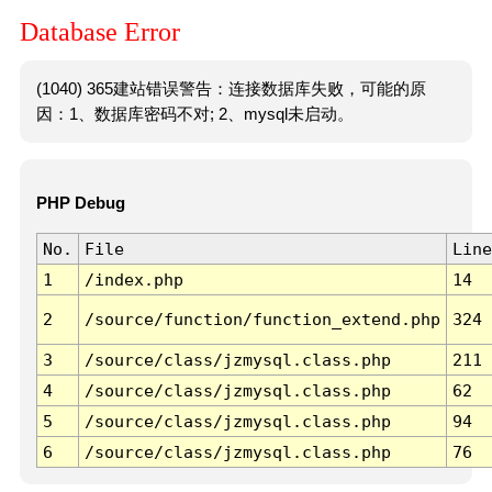
Database Error
(1040) 365建站错误警告：连接数据库失败，可能的原
因：1、数据库密码不对; 2、mysql未启动。
PHP Debug
No.
File
Line
1
/index.php
14
2
/source/function/function_extend.php
324
3
/source/class/jzmysql.class.php
211
4
/source/class/jzmysql.class.php
62
5
/source/class/jzmysql.class.php
94
6
/source/class/jzmysql.class.php
76