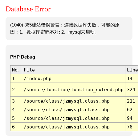
Database Error
(1040) 365建站错误警告：连接数据库失败，可能的原
因：1、数据库密码不对; 2、mysql未启动。
PHP Debug
No.
File
Line
1
/index.php
14
2
/source/function/function_extend.php
324
3
/source/class/jzmysql.class.php
211
4
/source/class/jzmysql.class.php
62
5
/source/class/jzmysql.class.php
94
6
/source/class/jzmysql.class.php
76