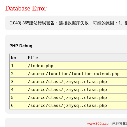
Database Error
(1040) 365建站错误警告：连接数据库失败，可能的原因：1、数
PHP Debug
No.
File
1
/index.php
2
/source/function/function_extend.php
3
/source/class/jzmysql.class.php
4
/source/class/jzmysql.class.php
5
/source/class/jzmysql.class.php
6
/source/class/jzmysql.class.php
www.365jz.com
已经将此