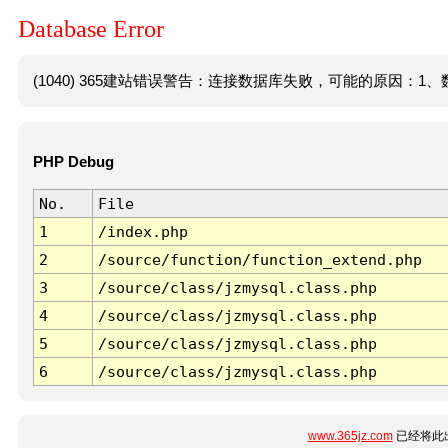
Database Error
(1040) 365建站错误警告：连接数据库失败，可能的原因：1、数
PHP Debug
No.
File
1
/index.php
2
/source/function/function_extend.php
3
/source/class/jzmysql.class.php
4
/source/class/jzmysql.class.php
5
/source/class/jzmysql.class.php
6
/source/class/jzmysql.class.php
www.365jz.com
已经将此