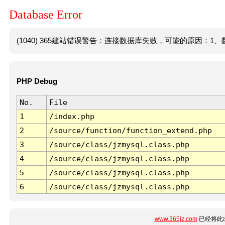
Database Error
(1040) 365建站错误警告：连接数据库失败，可能的原因：1、数
PHP Debug
No.
File
1
/index.php
2
/source/function/function_extend.php
3
/source/class/jzmysql.class.php
4
/source/class/jzmysql.class.php
5
/source/class/jzmysql.class.php
6
/source/class/jzmysql.class.php
www.365jz.com
已经将此